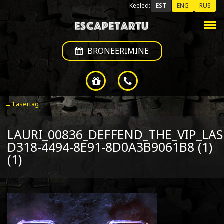
Keeled:
EST
ENG
RUS
BRONEERIMINE
← Lasertag
LAURI_00836_DEFFEND_THE_VIP_LA
D318-4494-8E91-8D0A3B9061B8 (1)
(1)