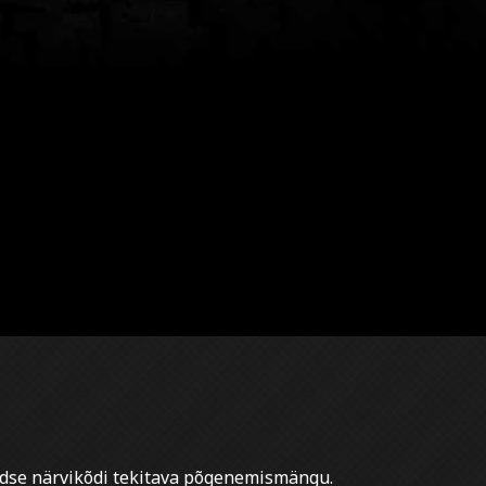
udse närvikõdi tekitava põgenemismängu.