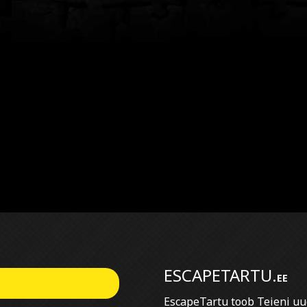
ESCAPETARTU.
EE
EscapeTartu toob Teieni u