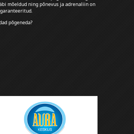
äbi mõeldud ning põnevus ja adrenaliin on
 garanteeritud.
uudad põgeneda?