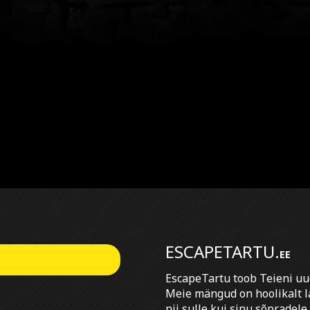
ESCAPETARTU.
EE
EscapeTartu toob Teieni u
Meie mängud on hoolikalt l
nii sulle kui sinu sõpradele