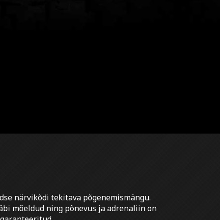
udse närvikõdi tekitava põgenemismängu.
äbi mõeldud ning põnevus ja adrenaliin on
 garanteeritud.